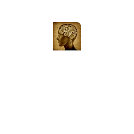
IN KÜRZE
FÜR SIE DA!
An dieser Stelle werden in Kürze mehr Informationen
zu Maxim Mankevich und seinen Angebot stehen. Wenn
Sie mehr wissen möchte, tragen Sie sich gerne in den
untenstehenden Verteiler ein.