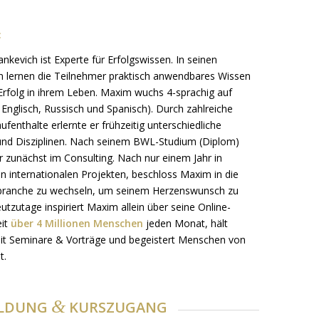
:
kevich ist Experte für Erfolgswissen. In seinen
 lernen die Teilnehmer praktisch anwendbares Wissen
Erfolg in ihrem Leben. Maxim wuchs 4-sprachig auf
 Englisch, Russisch und Spanisch). Durch zahlreiche
fenthalte erlernte er frühzeitig unterschiedliche
und Disziplinen. Nach seinem BWL-Studium (Diplom)
er zunächst im Consulting. Nach nur einem Jahr in
en internationalen Projekten, beschloss Maxim in die
sbranche zu wechseln, um seinem Herzenswunsch zu
utzutage inspiriert Maxim allein über seine Online-
eit
über 4 Millionen Menschen
jeden Monat, hält
t Seminare & Vorträge und begeistert Menschen von
t.
&
LDUNG
KURSZUGANG