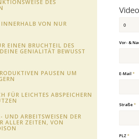
NKTIONSWEISE DES
N
Vide
HL INNERHALB VON NUR
Vor- & N
R EINEN BRUCHTEIL DES
DEINE GENIALITÄT BEWUSST
PRODUKTIVEN PAUSEN UM
E-Mail
*
IGERN
H FÜR LEICHTES ABSPEICHERN
ÜTZEN
Straße
*
K- UND ARBEITSWEISEN DER
ALLER ZEITEN, VON L
ISON
PLZ
*