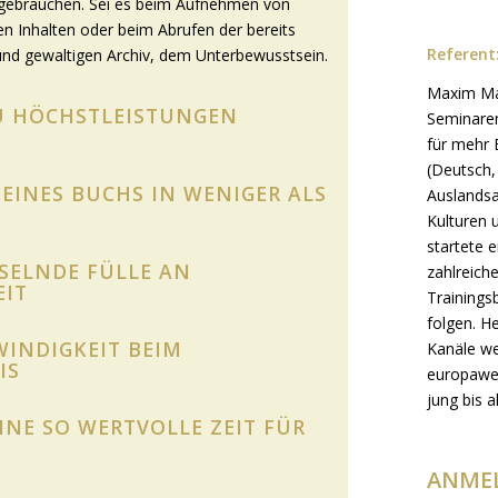
s gebrauchen. Sei es beim Aufnehmen von
 Inhalten oder beim Abrufen der bereits
Referent
und gewaltigen Archiv, dem Unterbewusstsein.
Maxim Man
ZU HÖCHSTLEISTUNGEN
Seminaren
für mehr 
(Deutsch,
EINES BUCHS IN WENIGER ALS
Auslandsau
Kulturen 
startete 
SSELNDE FÜLLE AN
zahlreich
EIT
Training
folgen. He
WINDIGKEIT BEIM
Kanäle w
IS
europawei
jung bis al
NE SO WERTVOLLE ZEIT FÜR
ANME