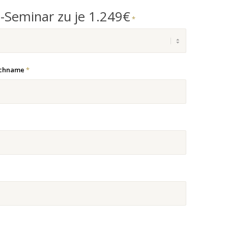
o-Seminar
zu je 1.249€
*
achname
*