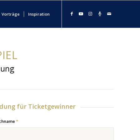
Vorträge
Inspiration
IEL
lung
dung für Ticketgewinner
achname
*