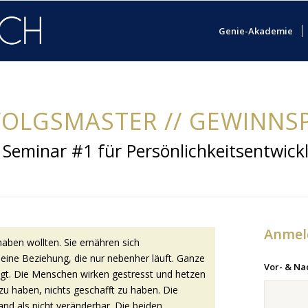
Genie-Akademie
FOLGSMASTER // GEWINNSP
 Seminar #1 für Persönlichkeitsentwick
Anmel
aben wollten. Sie ernähren sich
n eine Beziehung, die nur nebenher läuft. Ganze
Vor- & N
digt. Die Menschen wirken gestresst und hetzen
u haben, nichts geschafft zu haben. Die
and als nicht veränderbar. Die beiden