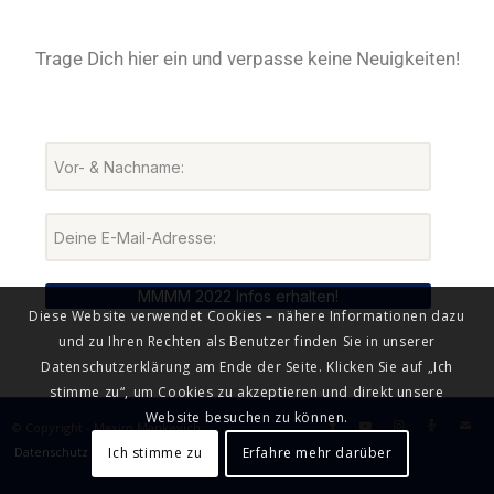
Trage Dich hier ein und verpasse keine Neuigkeiten!
MMMM 2022 Infos erhalten!
Diese Website verwendet Cookies – nähere Informationen dazu
und zu Ihren Rechten als Benutzer finden Sie in unserer
Datenschutzerklärung am Ende der Seite. Klicken Sie auf „Ich
stimme zu“, um Cookies zu akzeptieren und direkt unsere
Website besuchen zu können.
© Copyright - Maxim Mankevich
Datenschutz
Impressum
Ich stimme zu
Erfahre mehr darüber