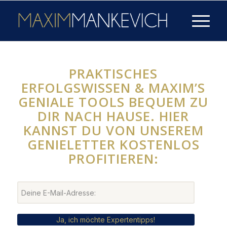
PRAKTISCHES
ERFOLGSWISSEN & MAXIM’S
GENIALE TOOLS BEQUEM ZU
DIR NACH HAUSE. HIER
KANNST DU VON UNSEREM
GENIELETTER KOSTENLOS
PROFITIEREN:
Ja, ich möchte Expertentipps!