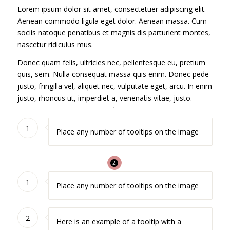
Lorem ipsum dolor sit amet, consectetuer adipiscing elit.
Aenean commodo ligula eget dolor. Aenean massa. Cum
sociis natoque penatibus et magnis dis parturient montes,
nascetur ridiculus mus.
Donec quam felis, ultricies nec, pellentesque eu, pretium
quis, sem. Nulla consequat massa quis enim. Donec pede
justo, fringilla vel, aliquet nec, vulputate eget, arcu. In enim
justo, rhoncus ut, imperdiet a, venenatis vitae, justo.
1
1
Place any number of tooltips on the image
1
2
1
Place any number of tooltips on the image
2
Here is an example of a tooltip with a