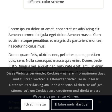
different color scheme
Lorem ipsum dolor sit amet, consectetuer adipiscing elit.
Aenean commodo ligula eget dolor. Aenean massa. Cum
sociis natoque penatibus et magnis dis parturient montes,
nascetur ridiculus mus.
Donec quam felis, ultricies nec, pellentesque eu, pretium
quis, sem. Nulla consequat massa quis enim. Donec pede
justo, fringilla vel, aliquet nec, vulputate eget, arcu. In enim
justo, rhoncus ut, imperdiet a, venenatis vitae, justo.
Diese Website verwendet Cookies – nähere Informationen dazu
und zu Ihren Rechten als Benutzer finden Sie in unserer
Datenschutzerklärung am Ende der Seite. Klicken Sie auf „Ich
stimme zu“, um Cookies zu akzeptieren und direkt unsere
Website besuchen zu können.
© Copyright - Maxim Mankevich
Ich stimme zu
Erfahre mehr darüber
Datenschutz
Impressum