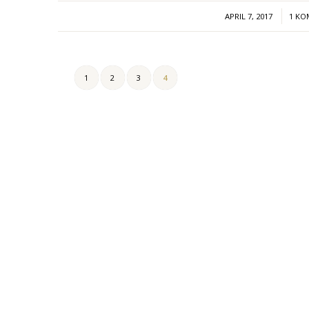
/
APRIL 7, 2017
1 K
1
2
3
4