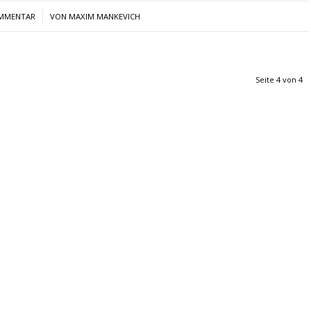
/
OMMENTAR
VON
MAXIM MANKEVICH
Seite 4 von 4