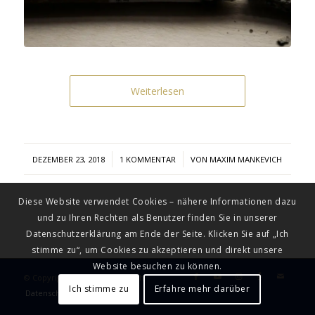
Weiterlesen
/
/
DEZEMBER 23, 2018
1 KOMMENTAR
VON
MAXIM MANKEVICH
Diese Website verwendet Cookies – nähere Informationen dazu
und zu Ihren Rechten als Benutzer finden Sie in unserer
Datenschutzerklärung am Ende der Seite. Klicken Sie auf „Ich
stimme zu“, um Cookies zu akzeptieren und direkt unsere
Website besuchen zu können.
© Copyright - Maxim Mankevich
Ich stimme zu
Erfahre mehr darüber
Datenschutz
Impressum