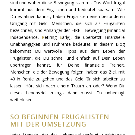
sind und woher diese Bewegung stammt. Das Wort
frugal
kommt aus dem Englischen und bedeutet sparsam. Wie
Du es ahnen kannst, haben Frugalisten einen besonderen
Umgang mit Geld. Menschen, die sich als Frugalisten
bezeichnen, sind Anhänger der FIRE – Bewegung (
F
inancial
I
ndependence,
R
etiring
E
arly), die übersetzt Finanzielle
Unabhängigkeit und Frührente bedeutet. In diesem Blog
bekommst Du wertvolle Tipps aus dem Leben der
Frugalisten, die Du schnell und einfach auf Dein Leben
übertragen kannst, für Deine finanzielle Freiheit.
Menschen, die der Bewegung folgen, haben das Ziel, mit
40 in Rente zu gehen und das Geld für sich arbeiten zu
lassen. Hört sich nach einem Traum an oder? Wenn Dir
dieses Lebensziel zusagt- dann musst Du unbedingt
weiterlesen.
SO BEGINNEN FRUGALISTEN
MIT DER UMSETZUNG
Jeder Mensch, der das Lebensziel verfolgt, unabhängig