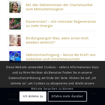
Mit den Geheimnissen der Charismatiker
zum Menschenmagnet
Dauerstress? – mit mentaler Regeneration
zu mehr Energie
Bindungsangst! Was, wenn er/sie mich
(wieder) verletzt!?
Selbstermächtigung – Nutze die Kraft von
Gedanken und Unterbewusstsein
Diese Website verwendet Cookies – nähere Informationen dazu
und zu Ihren Rechten als Benutzer finden Sie in unserer
Datenschutzerklärung am Ende der Seite. Klicken Sie auf „Ich
stimme zu“, um Cookies zu akzeptieren und direkt unsere
Website besuchen zu können.
© Copyright - Maxim Mankevich
Ich stimme zu
Erfahre mehr darüber
Datenschutz
Impressum