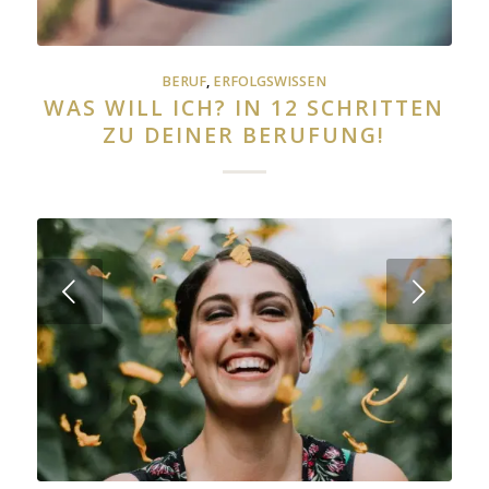
BERUF
,
ERFOLGSWISSEN
WAS WILL ICH? IN 12 SCHRITTEN
ZU DEINER BERUFUNG!
Weiter