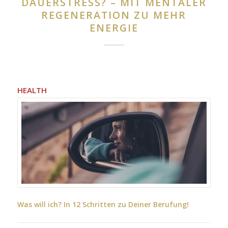
DAUERSTRESS? – MIT MENTALER
REGENERATION ZU MEHR
ENERGIE
HEALTH
Was will ich? In 12 Schritten zu Deiner Berufung!