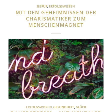
BERUF
,
ERFOLGSWISSEN
MIT DEN GEHEIMNISSEN DER
CHARISMATIKER ZUM
MENSCHENMAGNET
ERFOLGSWISSEN
,
GESUNDHEIT
,
GLÜCK