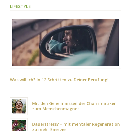
LIFESTYLE
Was will ich? In 12 Schritten zu Deiner Berufung!
Mit den Geheimnissen der Charismatiker
zum Menschenmagnet
Dauerstress? – mit mentaler Regeneration
zu mehr Energie