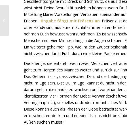
Geschlechtsorgane mit Dreck und Schmutz, da aus die
wirst nicht Deine Sexualität ausleben können, wenn Du 
Nie wieder
Mitteilung klarer Vorstellungen Vertrauen zueinander a
Missverstehen! – Finde
Erleben.
Hingabe fängt mit Präsenz an
. Präsenz ist 
heraus, auf welchem der
oder Handy sind aus Eurem Schlafzimmer zu entfernen. D
5
nehmen Euch bewusst wahrzunehmen. Es ist wissenschaft
Kommunikationskanäle...
Menschen nur vier Minuten lang in die Augen schauen. E
Ein weiterer geheimer Tipp, wie Ihr den Zauber beibehal
nicht zwischendurch Euch durch eine kleine Pause erne
Die Energie, die entsteht wenn zwei Menschen vertrauen
geht zum Herzen des Mannes weiter und zurück zur Frau
Das Geheimnis ist, dass zwischen Dir und der bedingungs
nicht im Ego sein. Bist Du im Ego, kannst du nicht in de
darum geht miteinander zu wachsen und voneinander zu
identifizierten vier Formen der Liebe: Verwandtschaft/Ve
Verlangen (philia), sexuelles und/oder romantisches Verl
Diese können auch als Phasen der Liebe betrachtet werd
erforschen, entdecken und erleben. Ist das nicht bezauber
Außen suchen musst?