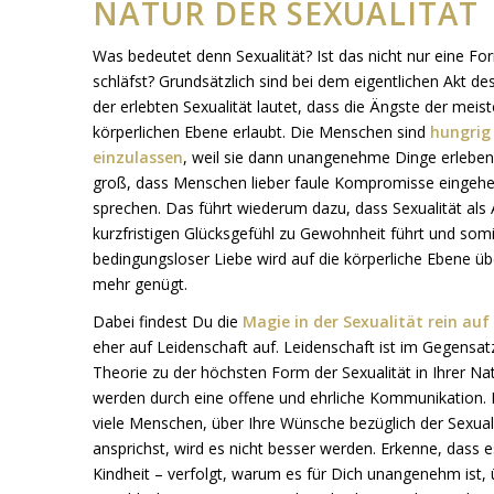
NATUR DER SEXUALITÄT
Was bedeutet denn Sexualität? Ist das nicht nur eine 
schläfst? Grundsätzlich sind bei dem eigentlichen Akt d
der erlebten Sexualität lautet, dass die Ängste der meis
körperlichen Ebene erlaubt. Die Menschen sind
hungrig
einzulassen
, weil sie dann unangenehme Dinge erleben
groß, dass Menschen lieber faule Kompromisse eingehen
sprechen. Das führt wiederum dazu, dass Sexualität als 
kurzfristigen Glücksgefühl zu Gewohnheit führt und somit
bedingungsloser Liebe wird auf die körperliche Ebene übe
mehr genügt.
Dabei findest Du die
Magie in der Sexualität rein au
eher auf Leidenschaft auf. Leidenschaft ist im Gegensa
Theorie zu der höchsten Form der Sexualität in Ihrer N
werden durch eine offene und ehrliche Kommunikation. 
viele Menschen, über Ihre Wünsche bezüglich der Sexuali
ansprichst, wird es nicht besser werden. Erkenne, dass es
Kindheit – verfolgt, warum es für Dich unangenehm ist, 