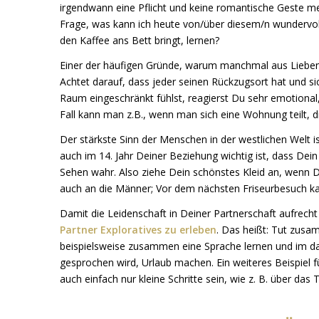
irgendwann eine Pflicht und keine romantische Geste meh
Frage, was kann ich heute von/über diesem/n wundervol
den Kaffee ans Bett bringt, lernen?
Einer der häufigen Gründe, warum manchmal aus Liebenden
Achtet darauf, dass jeder seinen Rückzugsort hat und 
Raum eingeschränkt fühlst, reagierst Du sehr emotional
Fall kann man z.B., wenn man sich eine Wohnung teilt, 
Der stärkste Sinn der Menschen in der westlichen Welt i
auch im 14. Jahr Deiner Beziehung wichtig ist, dass Dei
Sehen wahr. Also ziehe Dein schönstes Kleid an, wenn Du
auch an die Männer; Vor dem nächsten Friseurbesuch kann
Damit die Leidenschaft in Deiner Partnerschaft aufrecht
Partner Exploratives zu erleben
. Das heißt: Tut zusam
beispielsweise zusammen eine Sprache lernen und im d
gesprochen wird, Urlaub machen. Ein weiteres Beispiel 
auch einfach nur kleine Schritte sein, wie z. B. über das