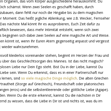
sen Organen, das vom Körper ausgeschiedene herauskommt. Du
Dich schämst. Wenn zwei Seelen es geschafft haben, durch
ufzubauen, dann fehlt nur noch die Hingabe bis zu dem magischen
der Moment. Das heißt jegliche Ablenkung, wie z.B. Wecker, Fernseher
as nächste Mal könnt Ihr es ausprobieren, Euch Zeit dafür zu
lich bewiesen, dass mehr Intimität entsteht, wenn sich zwei
s begegnen sich dabei zwei Seelen auf eine magische Art und Weise.
ten könnt ist, wenn Ihr Euren Atem gegenseitig anpasst und vergesst
ut wieder wahrzunehmen.
svoll kleiderlos voreinander stehen, beginnt im Herzen der Frau und
 über das Geschlechtsorgan des Mannes. Ist das nicht magisch?
losen Liebe nur Dein Ego steht. Bist Du in der Liebe, kannst Du
r Liebe sein. Wenn Du erkennst, dass es in einer Partnerschaft nur
 lernen, sind
so viele magische Dinge möglich
. Die alten Griechen
rtrautheit (Storge auf Griechisch), Freundschaft oder platonisches
angen (eros) und die selbstentleerende oder göttliche Liebe (Agape).
en. Wenn Du die erste erkennst, kannst Du die nächsten in Dir
nd zu wissen, dass die Liebe in Dir ist und nichts ist, was du im