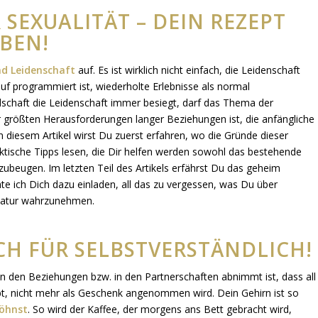
 SEXUALITÄT – DEIN REZEPT
BEN!
d Leidenschaft
auf. Es ist wirklich nicht einfach, die Leidenschaft
auf programmiert ist, wiederholte Erlebnisse als normal
schaft die Leidenschaft immer besiegt, darf das Thema der
r größten Herausforderungen langer Beziehungen ist, die anfängliche
 diesem Artikel wirst Du zuerst erfahren, wo die Gründe dieser
raktische Tipps lesen, die Dir helfen werden sowohl das bestehende
ubeugen. Im letzten Teil des Artikels erfährst Du das geheim
ich Dich dazu einladen, all das zu vergessen, was Du über
r Natur wahrzunehmen.
CH FÜR SELBSTVERSTÄNDLICH!
in den Beziehungen bzw. in den Partnerschaften abnimmt ist, dass all
t, nicht mehr als Geschenk angenommen wird. Dein Gehirn ist so
wöhnst
. So wird der Kaffee, der morgens ans Bett gebracht wird,