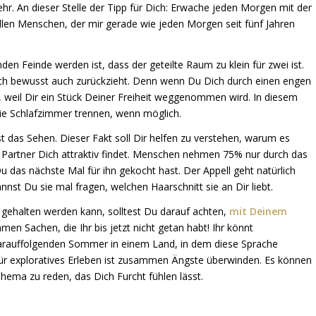
r. An dieser Stelle der Tipp für Dich: Erwache jeden Morgen mit der
len Menschen, der mir gerade wie jeden Morgen seit fünf Jahren
 Feinde werden ist, dass der geteilte Raum zu klein für zwei ist.
sich bewusst auch zurückzieht. Denn wenn Du Dich durch einen engen
, weil Dir ein Stück Deiner Freiheit weggenommen wird. In diesem
die Schlafzimmer trennen, wenn möglich.
st das Sehen. Dieser Fakt soll Dir helfen zu verstehen, warum es
n Partner Dich attraktiv findet. Menschen nehmen 75% nur durch das
 das nächste Mal für ihn gekocht hast. Der Appell geht natürlich
st Du sie mal fragen, welchen Haarschnitt sie an Dir liebt.
 gehalten werden kann, solltest Du darauf achten,
mit Deinem
men Sachen, die Ihr bis jetzt nicht getan habt! Ihr könnt
arauffolgenden Sommer in einem Land, in dem diese Sprache
für exploratives Erleben ist zusammen Ängste überwinden. Es können
 Thema zu reden, das Dich Furcht fühlen lässt.